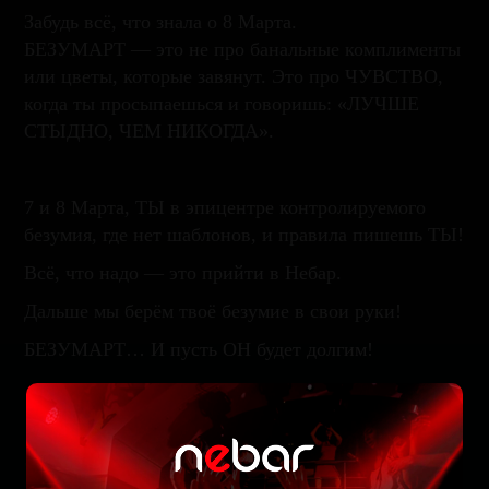
Забудь всё, что знала о 8 Марта.
БЕЗУМАРТ — это не про банальные комплименты
или цветы, которые завянут. Это про ЧУВСТВО,
когда ты просыпаешься и говоришь: «ЛУЧШЕ
СТЫДНО, ЧЕМ НИКОГДА».
7 и 8 Марта, ТЫ в эпицентре контролируемого
безумия, где нет шаблонов, и правила пишешь ТЫ!
Всё, что надо — это прийти в Небар.
Дальше мы берём твоё безумие в свои руки!
БЕЗУМАРТ… И пусть ОН будет долгим!
Забронируйте стол