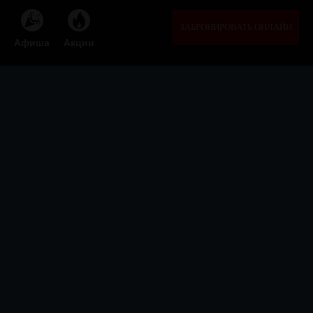
ЗАБРОНИРОВАТЬ ОНЛАЙН
Афиша
Акции

ФЕОДАЛЬНАЯ СЕКТА
БАРОВ
Афиша
Акции
Бронирование
Меню
О нас
Франшиза
Бартер